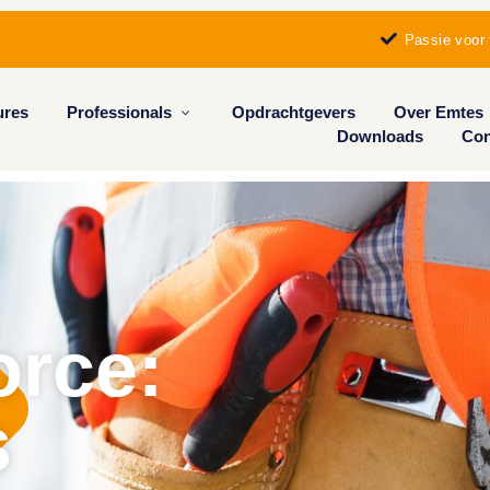
Passie voor 
ures
Professionals
Opdrachtgevers
Over Emtes
Downloads
Con
rce:
s