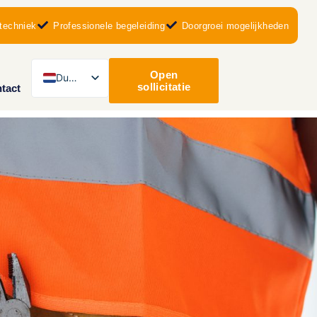
techniek
Professionele begeleiding
Doorgroei mogelijkheden
Open
Dutch
sollicitatie
tact
English
Romanian