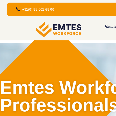
+31(0) 88 001 68 00
Vacat
Emtes Workfo
Professional