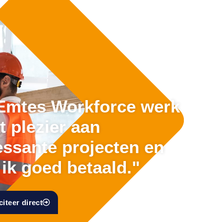
 Emtes Workforce werk
t plezier aan
essante projecten en
ik goed betaald."
citeer direct