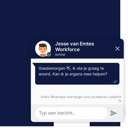
Romanian
English
Dutch