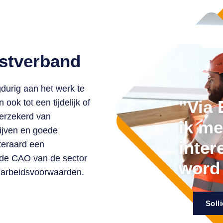
nstverband
durig aan het werk te
"Via
ook tot een tijdelijk of
verzekerd van
ik me
rijven en goede
inter
iteraard een
 de CAO van de sector
word 
 arbeidsvoorwaarden.
Solli