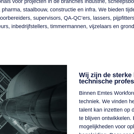
nals voor projecten in de branches industrie, scheepsb
 pharma, staalbouw, constructie en infra. We bieden tijd
rbereiders, supervisors, QA-QC’ers, lassers, pijpfitters
urs, inbedrijfstellers, timmermannen, vijzelaars en gron
Wij zijn de sterke
technische profes
Binnen Emtes Workforce
techniek. We vinden het
talent kan inzetten op 
te blijven ontwikkelen.
mogelijkheden voor opl