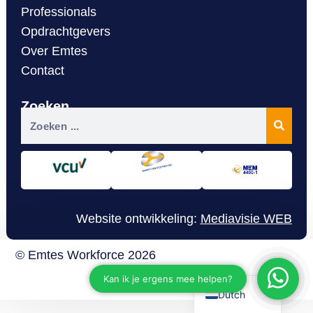
Professionals
Opdrachtgevers
Over Emtes
Contact
Zoeken
Website ontwikkeling:
Mediavisie WEB
Romanian
© Emtes Workforce 2026
Disclaimer
English
Dutch